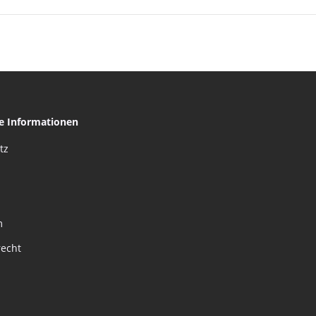
he Informationen
tz
m
recht