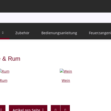
Zubehör
Bedienungsanleitung
Feuerzangen
e & Rum
Rum
Wein
Artikel pro Seite