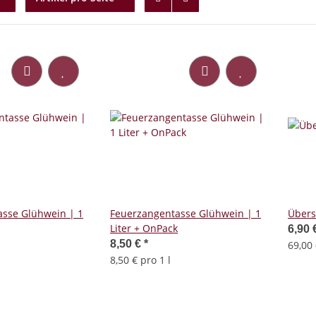
sse Glühwein | 1
Feuerzangentasse Glühwein | 1
Übers
Liter + OnPack
6,90 
8,50 €
*
69,00 
8,50 € pro 1 l