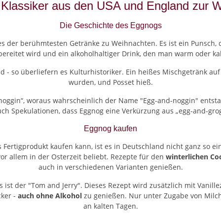
 Klassiker aus den USA und England zur W
Die Geschichte des Eggnogs
nes der berühmtesten Getränke zu Weihnachten. Es ist ein Punsch,
ereitet wird und ein alkoholhaltiger Drink, den man warm oder ka
- so überliefern es Kulturhistoriker. Ein heißes Mischgetränk auf
wurden, und Posset hieß.
„noggin“, woraus wahrscheinlich der Name "Egg-and-noggin" entstan
auch Spekulationen, dass Eggnog eine Verkürzung aus „egg-and-grog
Eggnog kaufen
Fertigprodukt kaufen kann, ist es in Deutschland nicht ganz so e
or allem in der Osterzeit beliebt. Rezepte für den
winterlichen Coc
auch in verschiedenen Varianten genießen.
ist der "Tom and Jerry". Dieses Rezept wird zusätzlich mit Vanill
cker -
auch ohne Alkohol
zu genießen. Nur unter Zugabe von Milch i
an kalten Tagen.