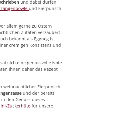
schrieben
und dabei dürfen
rzangenbowle
und Eierpunsch
 vor allem gerne zu Ostern
chtlichen Zutaten verzaubert
ch bekannt als Eggnog ist
iner cremigen Konsistenz und
sätzlich eine genussvolle Note.
hten Ihnen daher das Rezept
h weihnachtlicher Eierpunsch
angentasse
und der bereits
 in den Genuss dieses
ini-Zuckerhüte
für unsere