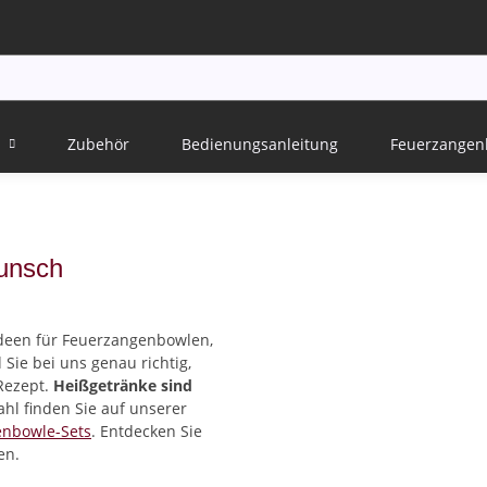
Zubehör
Bedienungsanleitung
Feuerzangen
punsch
deen für Feuerzangenbowlen,
 Sie bei uns genau richtig,
Rezept.
Heißgetränke sind
l finden Sie auf unserer
enbowle-Sets
. Entdecken Sie
en.