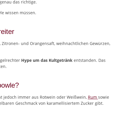
enau das richtige.
wle wissen müssen.
eiter
 Zitronen- und Orangensaft, weihnachtlichen Gewürzen,
egelrechter
Hype um das Kultgetränk
entstanden. Das
ten.
bowle?
eht jedoch immer aus Rotwein oder Weißwein,
Rum
sowie
elbaren Geschmack von karamellisiertem Zucker gibt.