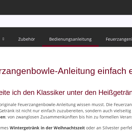
Zubehör
Bedienungsanleitung
Feuerzangen
zangenbowle-Anleitung einfach e
eite ich den Klassiker unter den Heißgeträ
e originale Feuerzangenbowle-Anleitung wissen musst. Die Feuerzan
etränk ist nicht nur einfach zuzubereiten, sondern auch vielseiti
sen
: von zwanglosen Zusammenkünften bis hin zu formellen Veran
armes
Wintergetränk in der Weihnachtszeit
oder an Silvester perfe