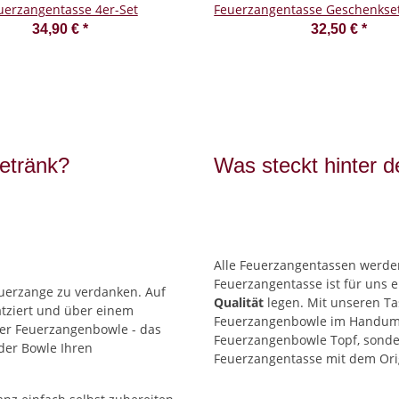
uerzangentasse 4er-Set
Feuerzangentasse Geschenkset
34,90 €
*
32,50 €
*
etränk?
Was steckt hinter 
Alle Feuerzangentassen werden
Feuerzangentasse ist für uns 
uerzange zu verdanken. Auf
Qualität
legen. Mit unseren Ta
atziert und über einem
Feuerzangenbowle im Handumd
ner Feuerzangenbowle - das
Feuerzangenbowle Topf, sonder
der Bowle Ihren
Feuerzangentasse mit dem Ori