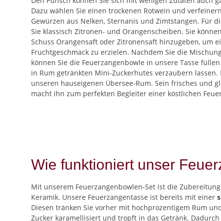
Den Punsch können Sie sich mit wenigen Zutaten auch ga
Dazu wählen Sie einen trockenen Rotwein und verfeinern
Gewürzen aus Nelken, Sternanis und Zimtstangen. Für d
Sie klassisch Zitronen- und Orangenscheiben. Sie könne
Schuss Orangensaft oder Zitronensaft hinzugeben, um e
Fruchtgeschmack zu erzielen. Nachdem Sie die Mischung 
können Sie die Feuerzangenbowle in unsere Tasse fülle
in Rum getränkten Mini-Zuckerhutes verzaubern lassen.
unseren hauseigenen Übersee-Rum. Sein frisches und gl
macht ihn zum perfekten Begleiter einer köstlichen Feu
Wie funktioniert unser Feue
Mit unserem Feuerzangenbowlen-Set ist die Zubereitung 
Keramik. Unsere Feuerzangentasse ist bereits mit einer
s
Diesen tränken Sie vorher mit hochprozentigem Rum und 
Zucker karamellisiert und tropft in das Getränk. Dadurc