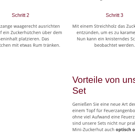
Schritt 2
Schritt 3
rzange waagerecht ausrichten
Mit einem Streichholz das Zu
f ein Zuckerhütchen über dem
entzünden, um es zu karamel
eninhalt platzieren. Das
Nun kann ein knisterndes S
tchen mit etwas Rum tränken.
beobachtet werden.
Vorteile von u
Set
Genießen Sie eine neue Art de
einem Topf für Feuerzangenbo
ohne viel Aufwand eine Feuer
sind unsere Sets nicht nur pr
Mini-Zuckerhut auch
optisch o