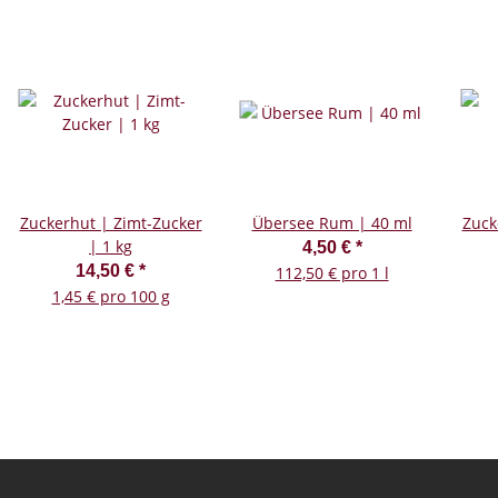
Zuckerhut | Zimt-Zucker
Übersee Rum | 40 ml
Zuck
| 1 kg
4,50 €
*
14,50 €
*
112,50 € pro 1 l
1,45 € pro 100 g